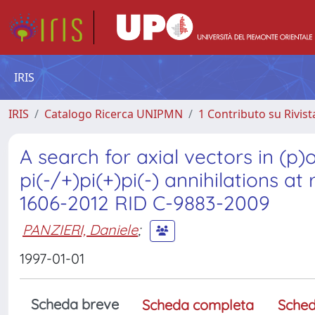
IRIS
IRIS
Catalogo Ricerca UNIPMN
1 Contributo su Rivist
A search for axial vectors in (
pi(-/+)pi(+)pi(-) annihilations a
1606-2012 RID C-9883-2009
PANZIERI, Daniele
;
1997-01-01
Scheda breve
Scheda completa
Sched