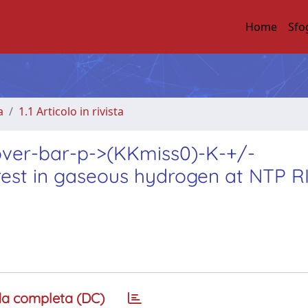
Home
Sfo
a
1.1 Articolo in rivista
p)over-bar-p->(KKmiss0)-K-+/-
t rest in gaseous hydrogen at NTP R
a completa (DC)