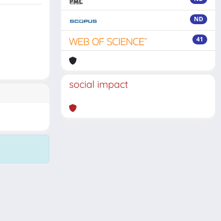
ND
41
social impact