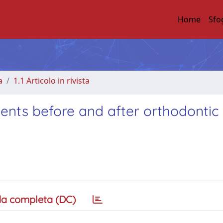
Home
Sfo
a
1.1 Articolo in rivista
ients before and after orthodontic
a completa (DC)