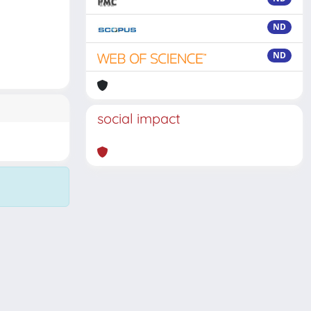
ND
ND
social impact