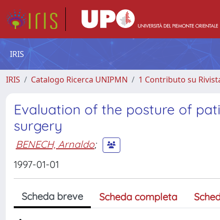
IRIS
IRIS
Catalogo Ricerca UNIPMN
1 Contributo su Rivist
Evaluation of the posture of pat
surgery
BENECH, Arnaldo
;
1997-01-01
Scheda breve
Scheda completa
Sched