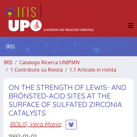
IRIS
IRIS
Catalogo Ricerca UNIPMN
1 Contributo su Rivista
1.1 Articolo in rivista
ON THE STRENGTH OF LEWIS- AND
BRÖNSTED-ACID SITES AT THE
SURFACE OF SULFATED ZIRCONIA
CATALYSTS
BOLIS, Vera Maria
;
1997-01-01