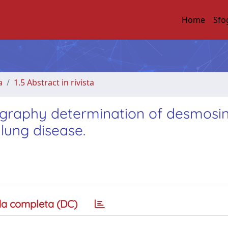
Home
Sfo
a
1.5 Abstract in rivista
ography determination of desmosin
 lung disease.
a completa (DC)