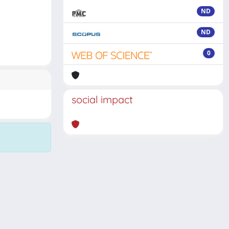
ND
ND
0
social impact