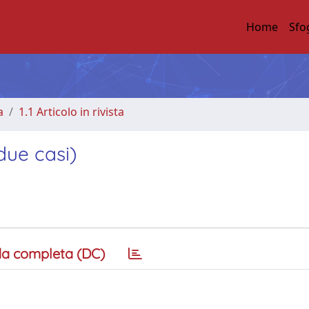
Home
Sfo
a
1.1 Articolo in rivista
due casi)
a completa (DC)