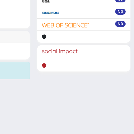
ND
ND
social impact