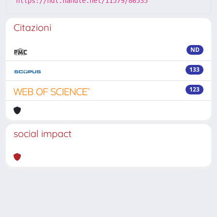
https://hdl.handle.net/11579/86535
Citazioni
ND
133
123
social impact