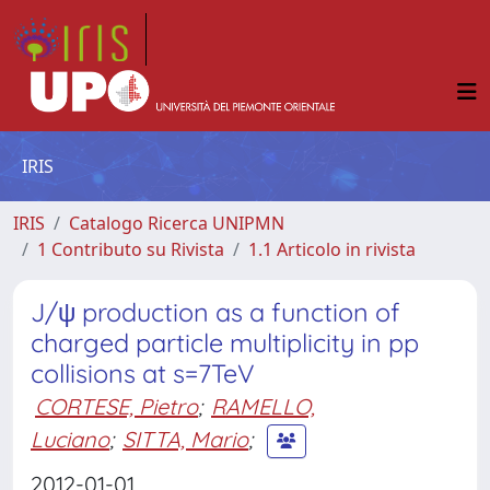
IRIS
IRIS
Catalogo Ricerca UNIPMN
1 Contributo su Rivista
1.1 Articolo in rivista
J/ψ production as a function of
charged particle multiplicity in pp
collisions at s=7TeV
CORTESE, Pietro
;
RAMELLO,
Luciano
;
SITTA, Mario
;
2012-01-01