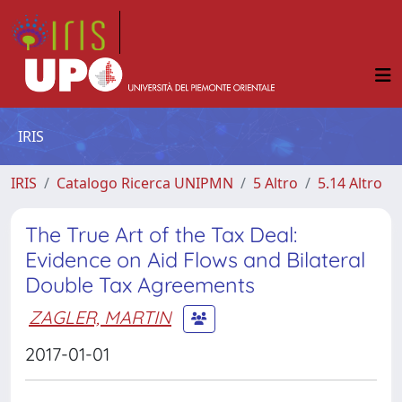
IRIS
IRIS
Catalogo Ricerca UNIPMN
5 Altro
5.14 Altro
The True Art of the Tax Deal:
Evidence on Aid Flows and Bilateral
Double Tax Agreements
ZAGLER, MARTIN
2017-01-01