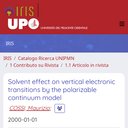
IRIS
IRIS
Catalogo Ricerca UNIPMN
1 Contributo su Rivista
1.1 Articolo in rivista
Solvent effect on vertical electronic
transitions by the polarizable
continuum model
COSSI, Maurizio
;
2000-01-01