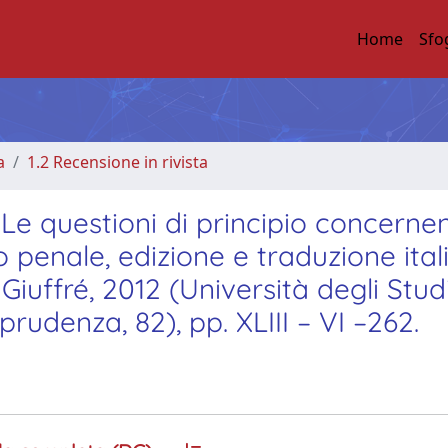
Home
Sfo
a
1.2 Recensione in rivista
 questioni di principio concernen
penale, edizione e traduzione ital
uffré, 2012 (Università degli Studi
rudenza, 82), pp. XLIII – VI –262.