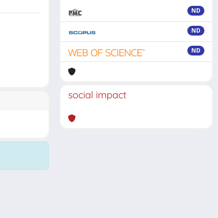
ND
ND
ND
social impact