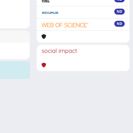
ND
ND
social impact