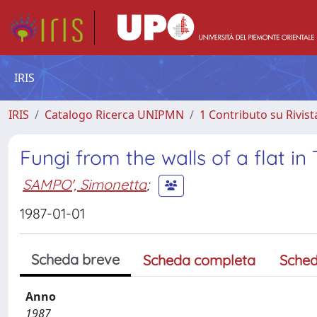
IRIS
IRIS
Catalogo Ricerca UNIPMN
1 Contributo su Rivist
Fungi from the walls of a flat in 
SAMPO', Simonetta
;
1987-01-01
Scheda breve
Scheda completa
Sched
Anno
1987