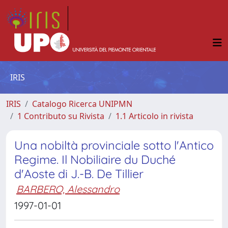
IRIS
IRIS
Catalogo Ricerca UNIPMN
1 Contributo su Rivista
1.1 Articolo in rivista
Una nobiltà provinciale sotto l'Antico
Regime. Il Nobiliaire du Duché
d'Aoste di J.-B. De Tillier
BARBERO, Alessandro
1997-01-01