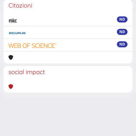
Citazioni
ND
ND
ND
social impact
Powered by
IRIS
-
about IRIS
-