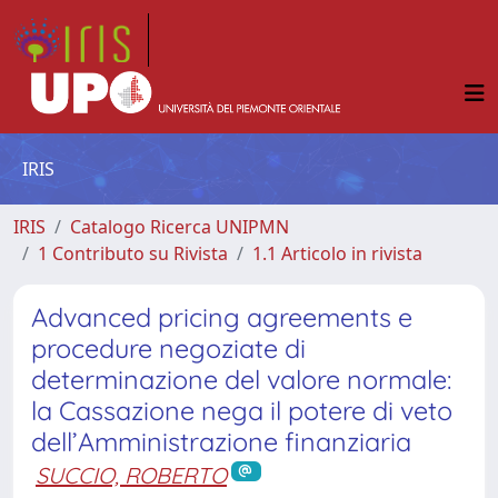
IRIS
IRIS
Catalogo Ricerca UNIPMN
1 Contributo su Rivista
1.1 Articolo in rivista
Advanced pricing agreements e
procedure negoziate di
determinazione del valore normale:
la Cassazione nega il potere di veto
dell’Amministrazione finanziaria
SUCCIO, ROBERTO