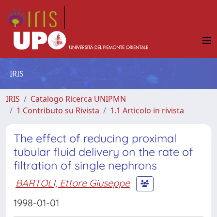
IRIS
IRIS
Catalogo Ricerca UNIPMN
1 Contributo su Rivista
1.1 Articolo in rivista
The effect of reducing proximal
tubular fluid delivery on the rate of
filtration of single nephrons
BARTOLI, Ettore Giuseppe
1998-01-01