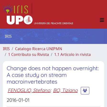
IRIS
IRIS
Catalogo Ricerca UNIPMN
1 Contributo su Rivista
1.1 Articolo in rivista
Change does not happen overnight:
A case study on stream
macroinvertebrates
FENOGLIO, Stefano
;
BO, Tiziano
2016-01-01