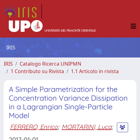
IRIS
IRIS
Catalogo Ricerca UNIPMN
1 Contributo su Rivista
1.1 Articolo in rivista
A Simple Parametrization for the
Concentration Variance Dissipation
in a Lagrangian Single-Particle
Model
FERRERO, Enrico
;
MORTARINI, Luca
;
2017-01-01