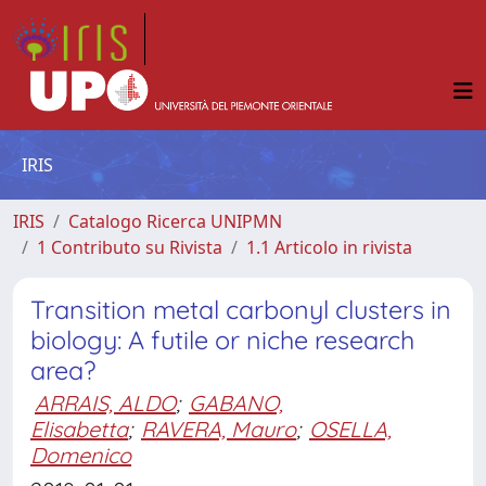
IRIS
IRIS
Catalogo Ricerca UNIPMN
1 Contributo su Rivista
1.1 Articolo in rivista
Transition metal carbonyl clusters in
biology: A futile or niche research
area?
ARRAIS, ALDO
;
GABANO,
Elisabetta
;
RAVERA, Mauro
;
OSELLA,
Domenico