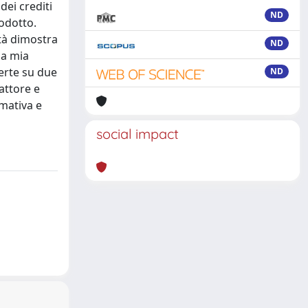
dei crediti
ND
rodotto.
età dimostra
ND
la mia
erte su due
ND
attore e
rmativa e
social impact