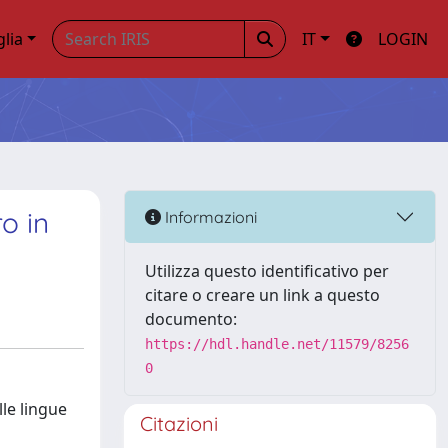
glia
IT
LOGIN
o in
Informazioni
Utilizza questo identificativo per
citare o creare un link a questo
documento:
https://hdl.handle.net/11579/8256
0
lle lingue
Citazioni