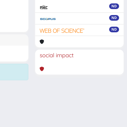
ND
ND
ND
social impact