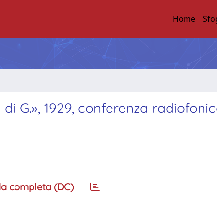
Home
Sfo
di G.», 1929, conferenza radiofonic
a completa (DC)