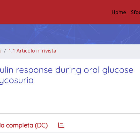
Home
Sfo
a
1.1 Articolo in rivista
lin response during oral glucose
lycosuria
a completa (DC)