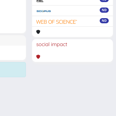
ND
ND
social impact