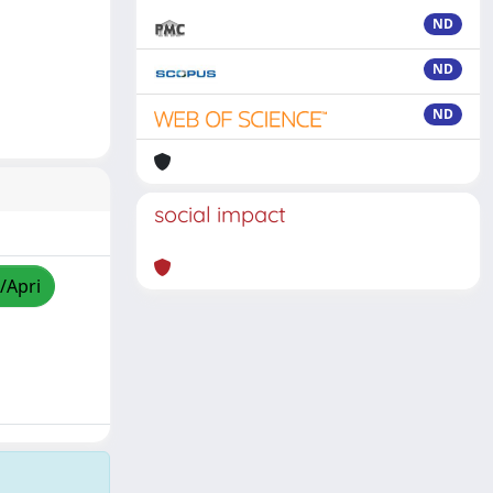
ND
ND
ND
social impact
/Apri