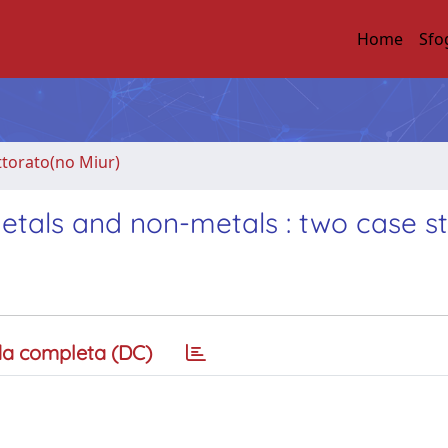
Home
Sfo
ttorato(no Miur)
etals and non-metals : two case s
a completa (DC)