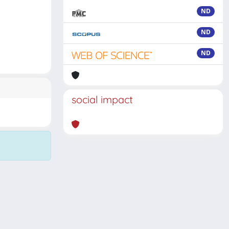
ND
ND
ND
social impact