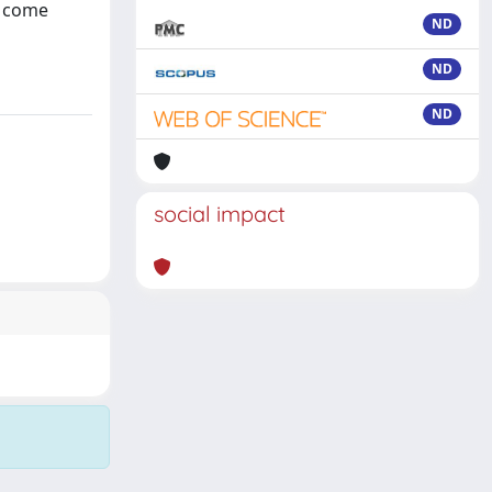
li come
ND
ND
ND
social impact