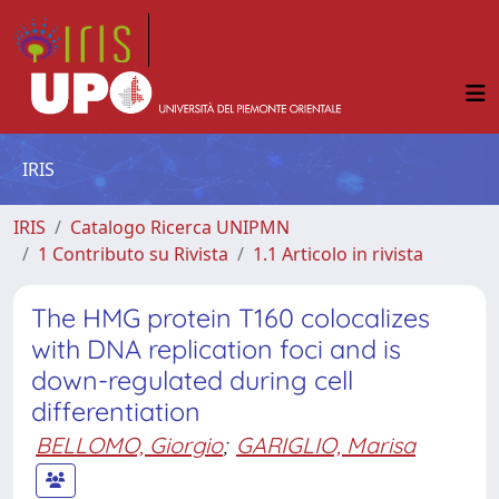
IRIS
IRIS
Catalogo Ricerca UNIPMN
1 Contributo su Rivista
1.1 Articolo in rivista
The HMG protein T160 colocalizes
with DNA replication foci and is
down-regulated during cell
differentiation
BELLOMO, Giorgio
;
GARIGLIO, Marisa