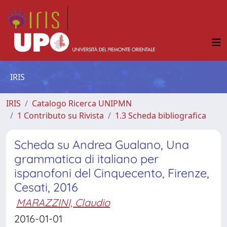
IRIS
IRIS
Catalogo Ricerca UNIPMN
1 Contributo su Rivista
1.3 Scheda bibliografica
Scheda su Andrea Gualano, Una
grammatica di italiano per
ispanofoni del Cinquecento, Firenze,
Cesati, 2016
MARAZZINI, Claudio
2016-01-01