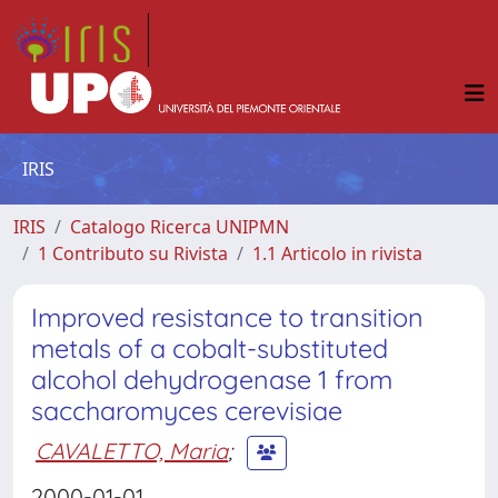
IRIS
IRIS
Catalogo Ricerca UNIPMN
1 Contributo su Rivista
1.1 Articolo in rivista
Improved resistance to transition
metals of a cobalt-substituted
alcohol dehydrogenase 1 from
saccharomyces cerevisiae
CAVALETTO, Maria
;
2000-01-01