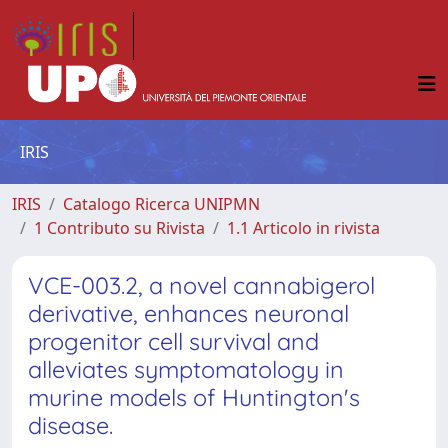
IRIS
IRIS
Catalogo Ricerca UNIPMN
1 Contributo su Rivista
1.1 Articolo in rivista
VCE-003.2, a novel cannabigerol
derivative, enhances neuronal
progenitor cell survival and
alleviates symptomatology in
murine models of Huntington's
disease.