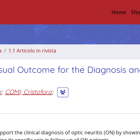
Home
Sfo
a
1.1 Articolo in rivista
sual Outcome for the Diagnosis a
o
;
COMI, Cristoforo
;
pport the clinical diagnosis of optic neuritis (ON) by showi