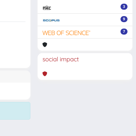
3
9
7
social impact