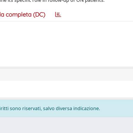
ne its specific role in follow-up of ON patients.
a completa (DC)
ritti sono riservati, salvo diversa indicazione.