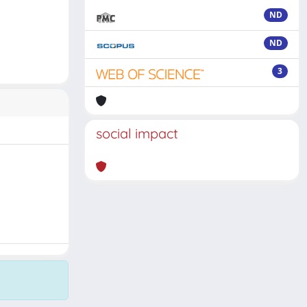
ND
ND
3
social impact