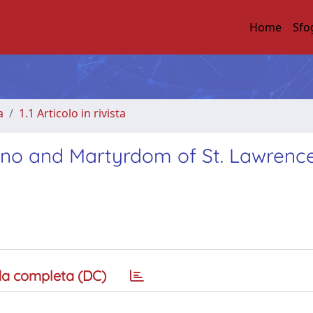
Home
Sfo
a
1.1 Articolo in rivista
ano and Martyrdom of St. Lawrence
a completa (DC)