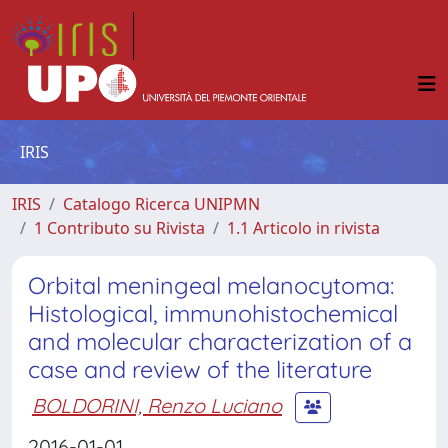
IRIS
IRIS
Catalogo Ricerca UNIPMN
1 Contributo su Rivista
1.1 Articolo in rivista
Orbital meningeal melanocytoma:
Histological, immunohistochemical
and molecular characterization of a
case and review of the literature
BOLDORINI, Renzo Luciano
2016-01-01