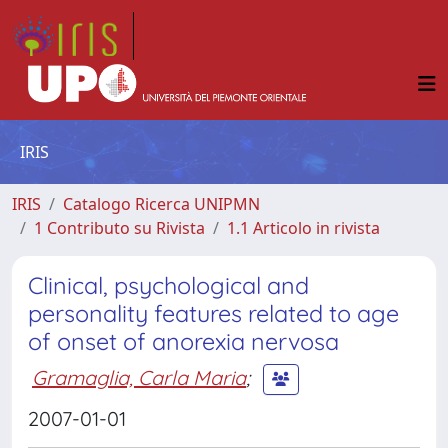
IRIS
IRIS
Catalogo Ricerca UNIPMN
1 Contributo su Rivista
1.1 Articolo in rivista
Clinical, psychological and
personality features related to age
of onset of anorexia nervosa
Gramaglia, Carla Maria
;
2007-01-01