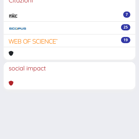
Citazioni
7
25
19
social impact
Powered by
IRIS
-
about IRIS
-