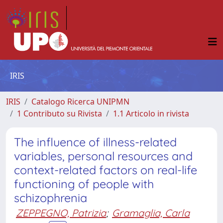
IRIS
IRIS
Catalogo Ricerca UNIPMN
1 Contributo su Rivista
1.1 Articolo in rivista
The influence of illness-related
variables, personal resources and
context-related factors on real-life
functioning of people with
schizophrenia
ZEPPEGNO, Patrizia
;
Gramaglia, Carla