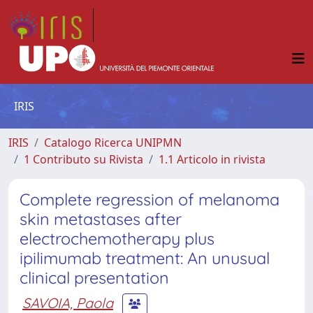
IRIS
IRIS
Catalogo Ricerca UNIPMN
1 Contributo su Rivista
1.1 Articolo in rivista
Complete regression of melanoma
skin metastases after
electrochemotherapy plus
ipilimumab treatment: An unusual
clinical presentation
SAVOIA, Paola