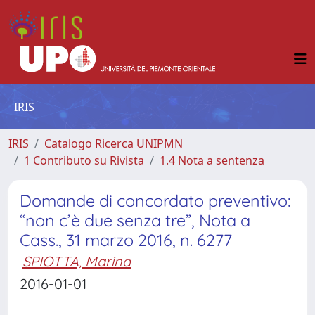
IRIS
IRIS
Catalogo Ricerca UNIPMN
1 Contributo su Rivista
1.4 Nota a sentenza
Domande di concordato preventivo:
“non c’è due senza tre”, Nota a
Cass., 31 marzo 2016, n. 6277
SPIOTTA, Marina
2016-01-01