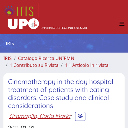
IRIS
IRIS
Catalogo Ricerca UNIPMN
1 Contributo su Rivista
1.1 Articolo in rivista
Cinematherapy in the day hospital
treatment of patients with eating
disorders. Case study and clinical
considerations
Gramaglia, Carla Maria
;
2011-01-01