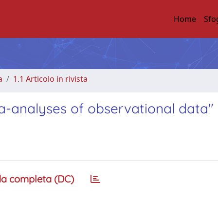
Home
Sfo
a
1.1 Articolo in rivista
a-analyses of observational data"
a completa (DC)