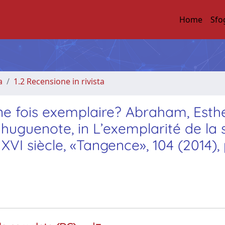
Home
Sfo
a
1.2 Recensione in rivista
fois exemplaire? Abraham, Esthe
 huguenote, in L’exemplarité de la 
u XVI siècle, «Tangence», 104 (2014), 