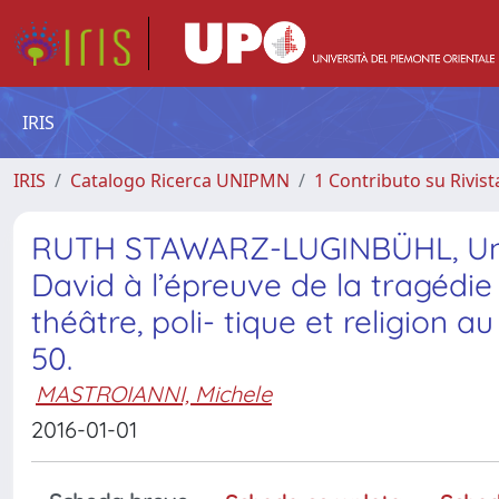
IRIS
IRIS
Catalogo Ricerca UNIPMN
1 Contributo su Rivist
RUTH STAWARZ-LUGINBÜHL, Une 
David à l’épreuve de la tragédie
théâtre, poli- tique et religion a
50.
MASTROIANNI, Michele
2016-01-01