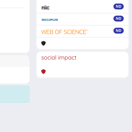
ND
ND
ND
social impact