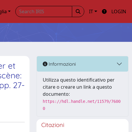
glia
IT
LOGIN
r et
Informazioni
scène:
Utilizza questo identificativo per
pp. 27-
citare o creare un link a questo
documento:
https://hdl.handle.net/11579/7600
0
Citazioni