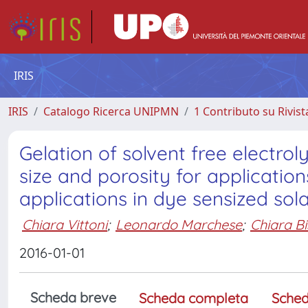
IRIS
IRIS
Catalogo Ricerca UNIPMN
1 Contributo su Rivist
Gelation of solvent free electroly
size and porosity for application
applications in dye sensized sola
Chiara Vittoni
;
Leonardo Marchese
;
Chiara Bi
2016-01-01
Scheda breve
Scheda completa
Sched