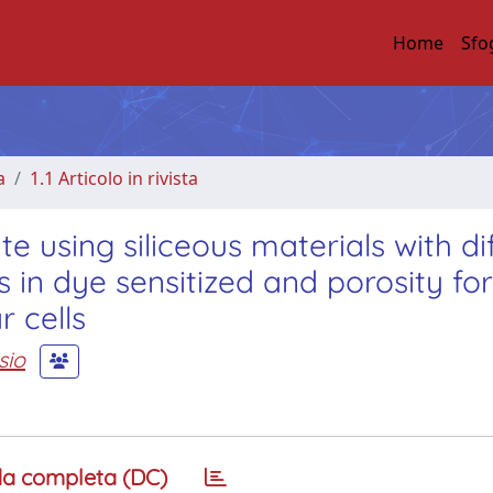
Home
Sfo
a
1.1 Articolo in rivista
te using siliceous materials with di
s in dye sensitized and porosity for
r cells
sio
a completa (DC)