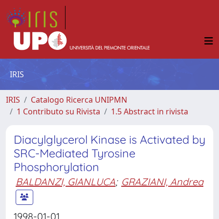
IRIS
IRIS
Catalogo Ricerca UNIPMN
1 Contributo su Rivista
1.5 Abstract in rivista
Diacylglycerol Kinase is Activated by
SRC-Mediated Tyrosine
Phosphorylation
BALDANZI, GIANLUCA
;
GRAZIANI, Andrea
1998-01-01