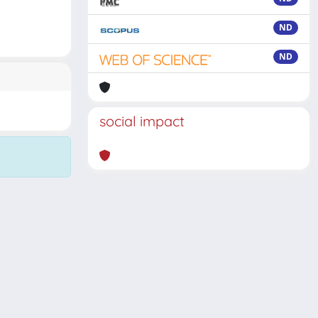
ND
ND
social impact