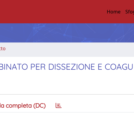
Home
Sfo
tto
INATO PER DISSEZIONE E COAG
a completa (DC)