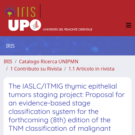
IRIS
IRIS
Catalogo Ricerca UNIPMN
1 Contributo su Rivista
1.1 Articolo in rivista
The IASLC/ITMIG thymic epithelial
tumors staging project: Proposal for
an evidence-based stage
classification system for the
forthcoming (8th) edition of the
TNM classification of malignant