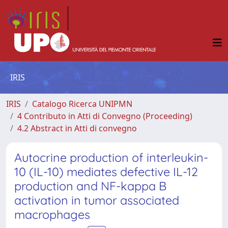
IRIS
IRIS
Catalogo Ricerca UNIPMN
4 Contributo in Atti di Convegno (Proceeding)
4.2 Abstract in Atti di convegno
Autocrine production of interleukin-
10 (IL-10) mediates defective IL-12
production and NF-kappa B
activation in tumor associated
macrophages