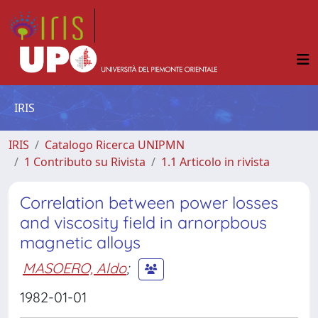
IRIS
IRIS
Catalogo Ricerca UNIPMN
1 Contributo su Rivista
1.1 Articolo in rivista
Correlation between power losses
and viscosity field in arnorpbous
magnetic alloys
MASOERO, Aldo
;
1982-01-01