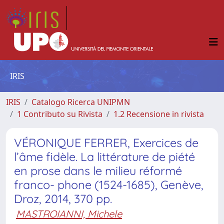
IRIS
IRIS
Catalogo Ricerca UNIPMN
1 Contributo su Rivista
1.2 Recensione in rivista
VÉRONIQUE FERRER, Exercices de
l’âme fidèle. La littérature de piété
en prose dans le milieu réformé
franco- phone (1524-1685), Genève,
Droz, 2014, 370 pp.
MASTROIANNI, Michele