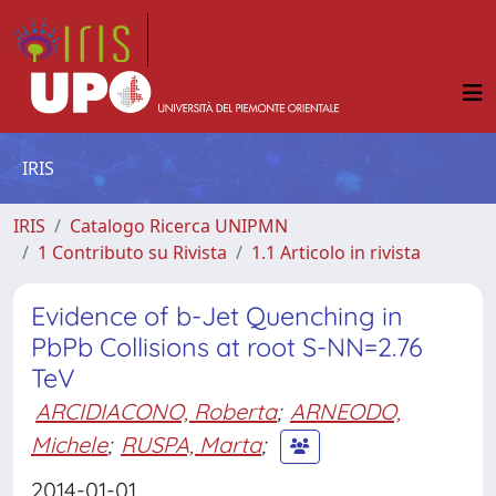
IRIS
IRIS
Catalogo Ricerca UNIPMN
1 Contributo su Rivista
1.1 Articolo in rivista
Evidence of b-Jet Quenching in
PbPb Collisions at root S-NN=2.76
TeV
ARCIDIACONO, Roberta
;
ARNEODO,
Michele
;
RUSPA, Marta
;
2014-01-01