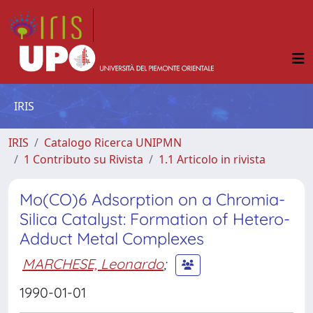
IRIS
IRIS
Catalogo Ricerca UNIPMN
1 Contributo su Rivista
1.1 Articolo in rivista
Mo(CO)6 Adsorption on a Chromia-
Silica Catalyst: Formation of Hetero-
Adduct Metal Complexes
MARCHESE, Leonardo
;
1990-01-01