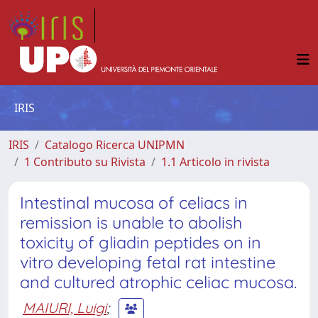
IRIS
IRIS
Catalogo Ricerca UNIPMN
1 Contributo su Rivista
1.1 Articolo in rivista
Intestinal mucosa of celiacs in
remission is unable to abolish
toxicity of gliadin peptides on in
vitro developing fetal rat intestine
and cultured atrophic celiac mucosa.
MAIURI, Luigi
;