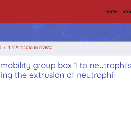
Home
Sfo
a
1.1 Articolo in rivista
mobility group box 1 to neutrophils
ng the extrusion of neutrophil