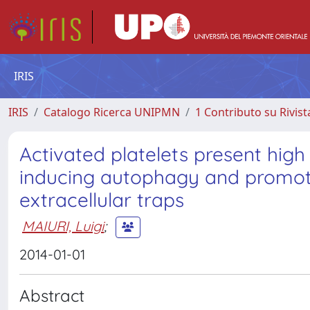
IRIS
IRIS
Catalogo Ricerca UNIPMN
1 Contributo su Rivist
Activated platelets present high 
inducing autophagy and promoti
extracellular traps
MAIURI, Luigi
;
2014-01-01
Abstract