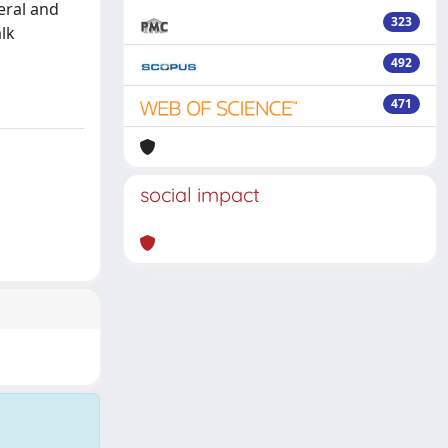
eral and
323
alk
492
471
social impact