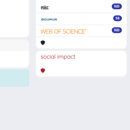
ND
58
ND
social impact