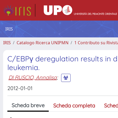
IRIS
IRIS
Catalogo Ricerca UNIPMN
1 Contributo su Rivist
C/EBPγ deregulation results in d
leukemia.
DI RUSCIO, Annalisa
;
2012-01-01
Scheda breve
Scheda completa
Sched