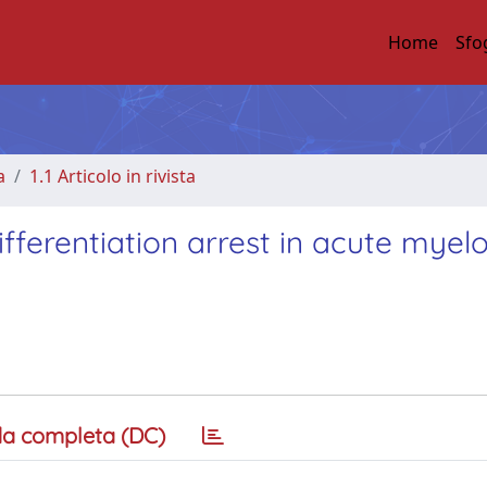
Home
Sfo
a
1.1 Articolo in rivista
ifferentiation arrest in acute myelo
a completa (DC)