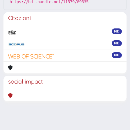
https://hdl.handle.net/11579/69535
Citazioni
ND
ND
ND
social impact